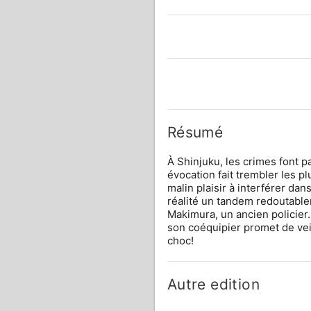
Résumé
À Shinjuku, les crimes font pa
évocation fait trembler les p
malin plaisir à interférer dan
réalité un tandem redoutablem
Makimura, un ancien policier.
son coéquipier promet de veil
choc!
Autre edition