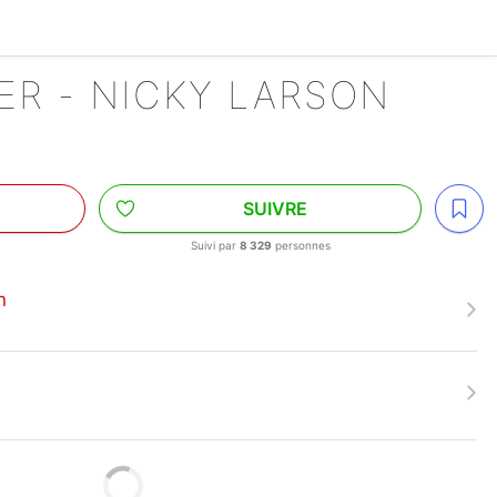
ER - NICKY LARSON
SUIVRE
Suivi par
8 329
personnes
n