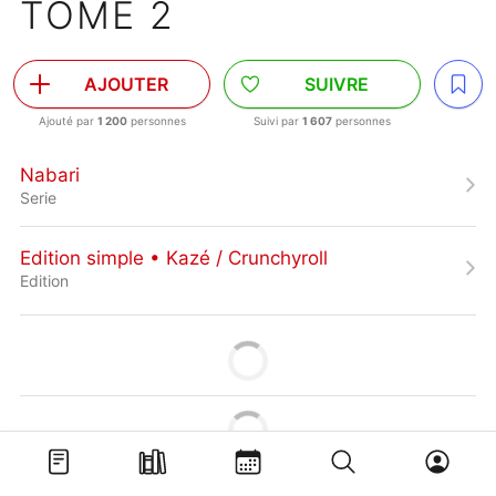
TOME 2
AJOUTER
SUIVRE
Ajouté par
1 200
personnes
Suivi par
1 607
personnes
Nabari
Serie
Edition simple • Kazé / Crunchyroll
Edition