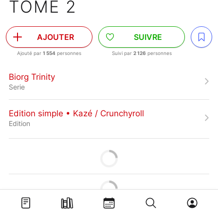
TOME 2
AJOUTER
SUIVRE
Ajouté par
1 554
personnes
Suivi par
2 126
personnes
Biorg Trinity
Serie
Edition simple • Kazé / Crunchyroll
Edition