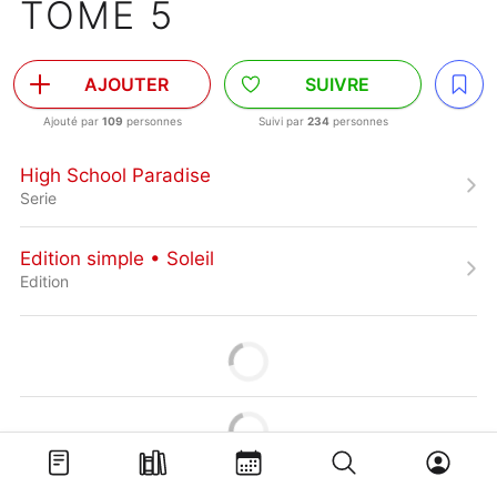
TOME 5
AJOUTER
SUIVRE
Ajouté par
109
personnes
Suivi par
234
personnes
High School Paradise
Serie
Edition simple • Soleil
Edition