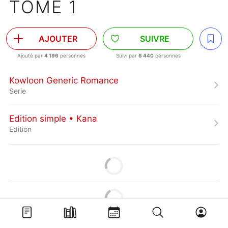
TOME 1
AJOUTER
SUIVRE
Ajouté par
4 196
personnes
Suivi par
6 440
personnes
Kowloon Generic Romance
Serie
Edition simple • Kana
Edition