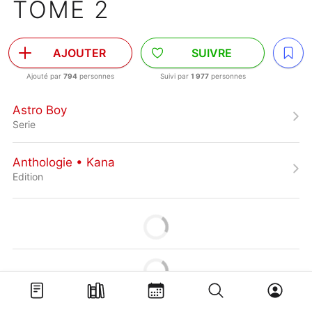
TOME 2
AJOUTER
SUIVRE
Ajouté par
794
personnes
Suivi par
1 977
personnes
Astro Boy
Serie
Anthologie • Kana
Edition