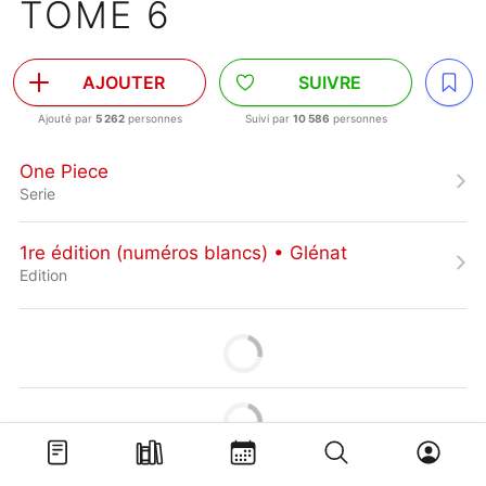
TOME 6
AJOUTER
SUIVRE
Ajouté par
5 262
personnes
Suivi par
10 586
personnes
One Piece
Serie
1re édition (numéros blancs) • Glénat
Edition