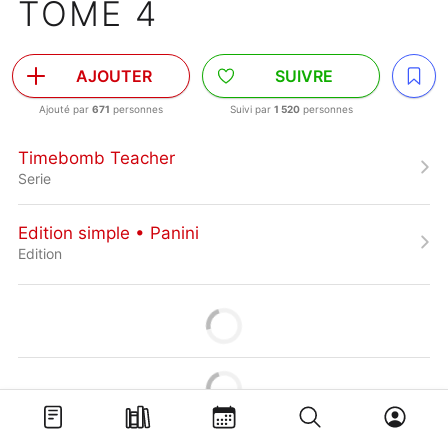
TOME 4
AJOUTER
SUIVRE
Ajouté par
671
personnes
Suivi par
1 520
personnes
Timebomb Teacher
Serie
Edition simple • Panini
Edition