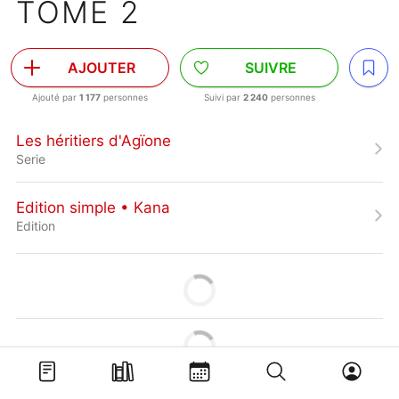
TOME 2
AJOUTER
SUIVRE
Ajouté par
1 177
personnes
Suivi par
2 240
personnes
Les héritiers d'Agïone
Serie
Edition simple • Kana
Edition