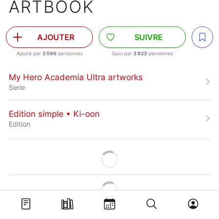
ARTBOOK
AJOUTER
SUIVRE
Ajouté par
2 096
personnes
Suivi par
2 823
personnes
My Hero Academia Ultra artworks
Serie
Edition simple • Ki-oon
Edition