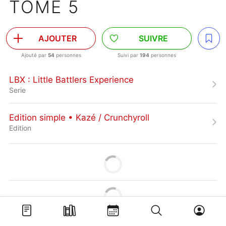
TOME 5
AJOUTER
SUIVRE
Ajouté par
54
personnes
Suivi par
194
personnes
LBX : Little Battlers Experience
Serie
Edition simple • Kazé / Crunchyroll
Edition