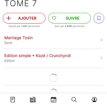
TOME 7
AJOUTER
SUIVRE
Ajouté par
1 241
personnes
Suivi par
5 608
personnes
Marriage Toxin
Serie
Edition simple • Kazé / Crunchyroll
Edition