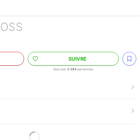
ROSS
SUIVRE
Suivi par
3 384
personnes