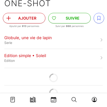
ONE-SHOT
AJOUTER
SUIVRE
Ajouté par
813
personnes
Suivi par
868
personnes
Globule, une vie de lapin
Serie
Edition simple • Soleil
Edition