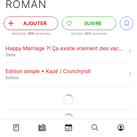
ROMAN
AJOUTER
SUIVRE
Ajouté par
269
personnes
Suivi par
333
personnes
Happy Marriage ?! Ça existe vraiment des vacances comme ça ?
Serie
Edition simple • Kazé / Crunchyroll
Edition