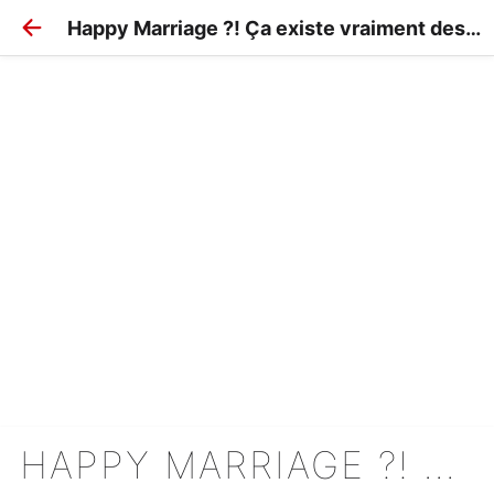
Happy Marriage ?! Ça existe vraiment des vacances comme ça ?
HAPPY MARRIAGE ?! ÇA EXISTE VRAIMENT DES VACANCES COMME ÇA ?