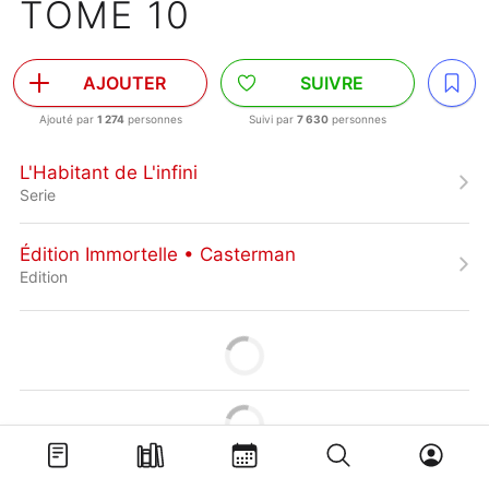
TOME 10
AJOUTER
SUIVRE
Ajouté par
1 274
personnes
Suivi par
7 630
personnes
L'Habitant de L'infini
Serie
Édition Immortelle • Casterman
Edition