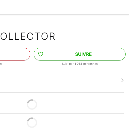
S
COLLECTOR
SUIVRE
es
Suivi par
1 058
personnes