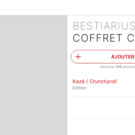
BESTIARIU
COFFRET 
AJOUTER
Ajouté par
315
personn
Kazé / Crunchyroll
Editeur