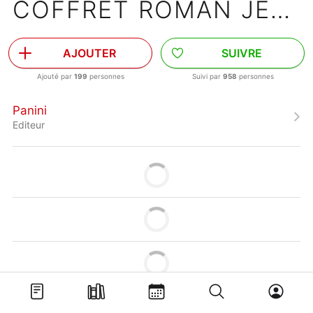
COFFRET ROMAN JEUNESSE N°04
AJOUTER
SUIVRE
Ajouté par
199
personnes
Suivi par
958
personnes
Panini
Editeur