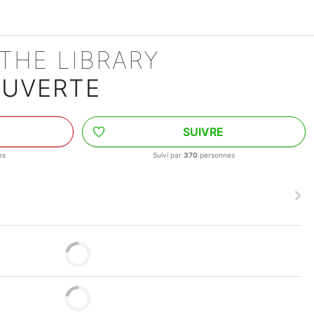
THE LIBRARY
OUVERTE
SUIVRE
es
Suivi par
370
personnes