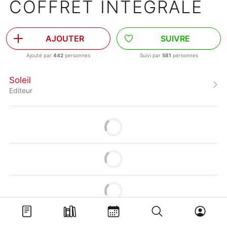
COFFRET INTÉGRALE
AJOUTER
SUIVRE
Ajouté par
442
personnes
Suivi par
581
personnes
Soleil
Editeur