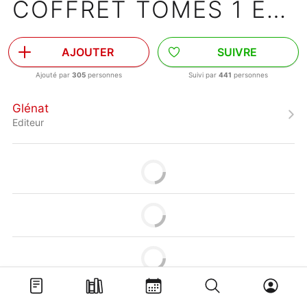
COFFRET TOMES 1 ET 2
AJOUTER
SUIVRE
Ajouté par
305
personnes
Suivi par
441
personnes
Glénat
Editeur