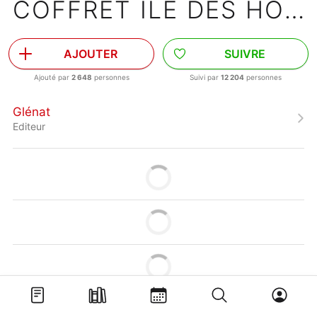
COFFRET ÎLE DES HOMMES-POISSONS
AJOUTER
SUIVRE
Ajouté par
2 648
personnes
Suivi par
12 204
personnes
Glénat
Editeur