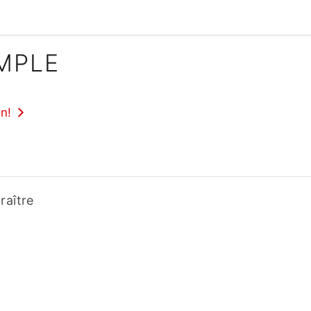
IMPLE
n!
raître