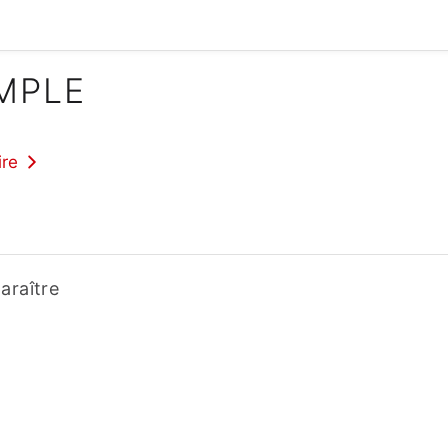
IMPLE
ire
araître