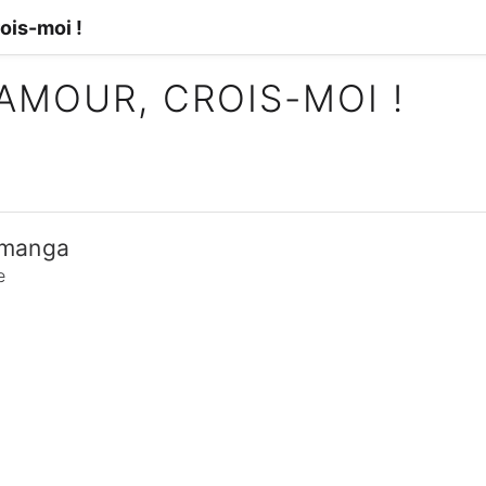
rois-moi !
'AMOUR, CROIS-MOI !
_manga
e