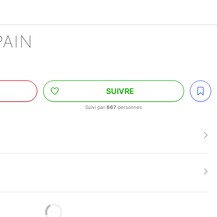
PAIN
SUIVRE
Suivi par
667
personnes