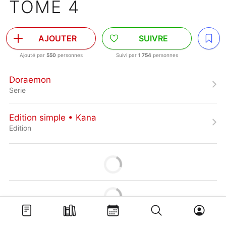
TOME 4
AJOUTER
SUIVRE
Ajouté par
550
personnes
Suivi par
1 754
personnes
Doraemon
Serie
Edition simple • Kana
Edition