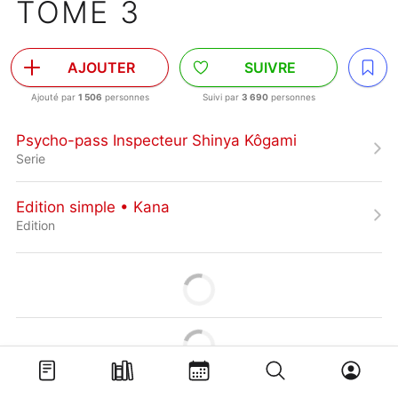
TOME 3
AJOUTER
SUIVRE
Ajouté par
1 506
personnes
Suivi par
3 690
personnes
Psycho-pass Inspecteur Shinya Kôgami
Serie
Edition simple • Kana
Edition