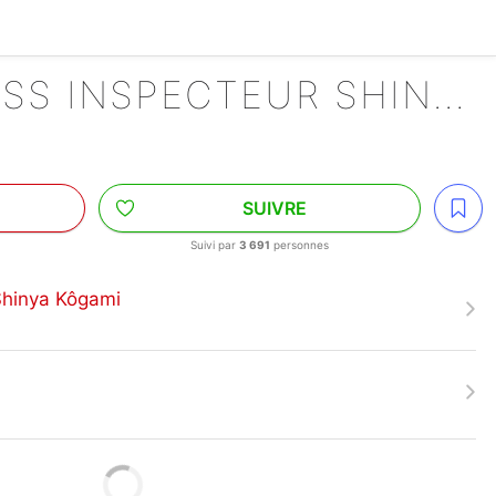
PSYCHO-PASS INSPECTEUR SHINYA KÔGAMI
SUIVRE
Suivi par
3 691
personnes
Shinya Kôgami