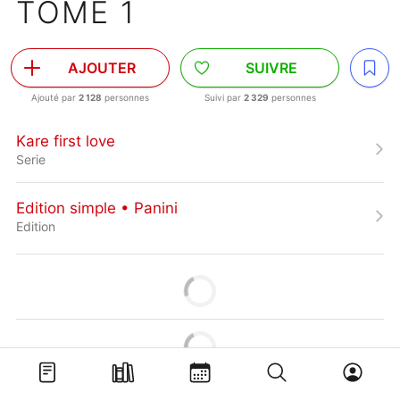
TOME 1
AJOUTER
SUIVRE
Ajouté par
2 128
personnes
Suivi par
2 329
personnes
Kare first love
Serie
Edition simple • Panini
Edition