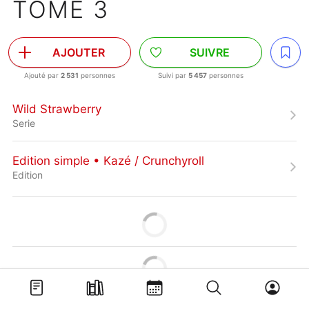
TOME 3
AJOUTER
SUIVRE
Ajouté par
2 531
personnes
Suivi par
5 457
personnes
Wild Strawberry
Serie
Edition simple • Kazé / Crunchyroll
Edition