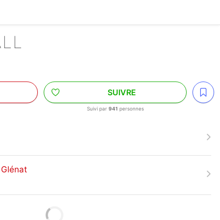
ALL
SUIVRE
Suivi par
941
personnes
 Glénat