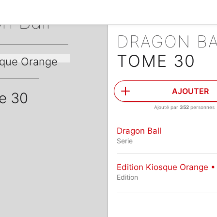
n Ball
DRAGON B
TOME 30
sque Orange
AJOUTER
e 30
Ajouté par
352
personnes
Dragon Ball
Serie
Edition Kiosque Orange •
Edition