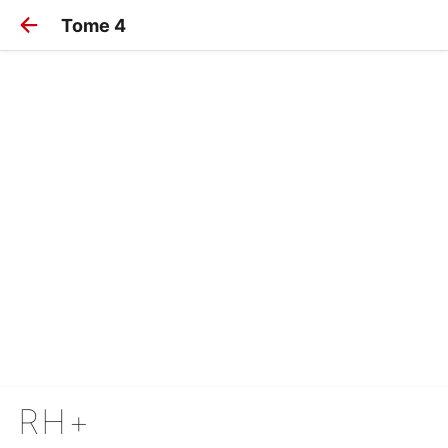
Tome 4
RH+