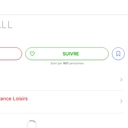
ALL
SUIVRE
Suivi par
901
personnes
rance Loisirs