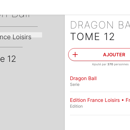
n Ball
DRAGON B
TOME 12
nce Loisirs
AJOUTER
e 12
Ajouté par
370
personnes
Dragon Ball
Serie
Edition France Loisirs • F
Edition