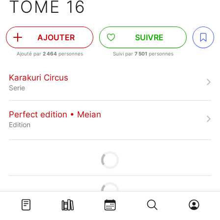
TOME 16
AJOUTER
SUIVRE
Ajouté par
2 464
personnes
Suivi par
7 501
personnes
Karakuri Circus
Serie
Perfect edition • Meian
Edition