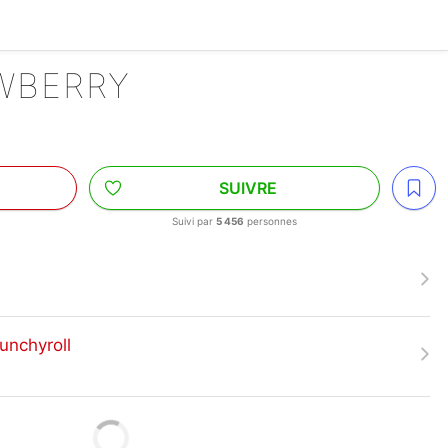
AWBERRY
SUIVRE
Suivi par
5 456
personnes
unchyroll