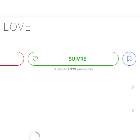
T LOVE
SUIVRE
Suivi par
2 329
personnes