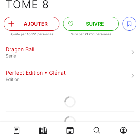
TOME 8
AJOUTER
SUIVRE
Ajouté par
10 551
personnes
Suivi par
21 753
personnes
Dragon Ball
Serie
Perfect Edition • Glénat
Edition