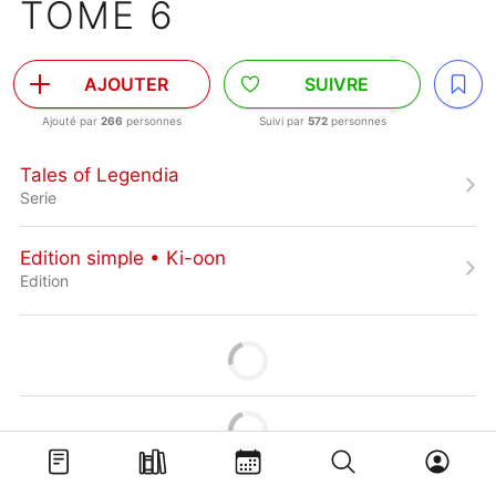
TOME 6
AJOUTER
SUIVRE
Ajouté par
266
personnes
Suivi par
572
personnes
Tales of Legendia
Serie
Edition simple • Ki-oon
Edition