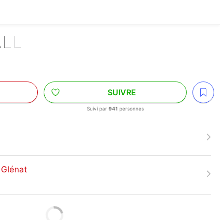
ALL
SUIVRE
Suivi par
941
personnes
 Glénat