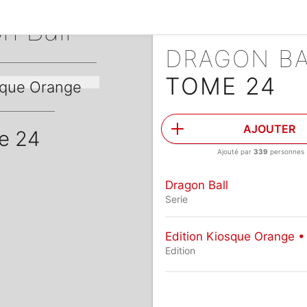
n Ball
DRAGON B
TOME 24
sque Orange
AJOUTER
e 24
Ajouté par
339
personnes
Dragon Ball
Serie
Edition Kiosque Orange •
Edition