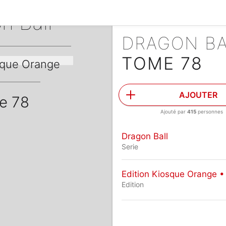
n Ball
DRAGON B
TOME 78
sque Orange
AJOUTER
e 78
Ajouté par
415
personnes
Dragon Ball
Serie
Edition Kiosque Orange •
Edition