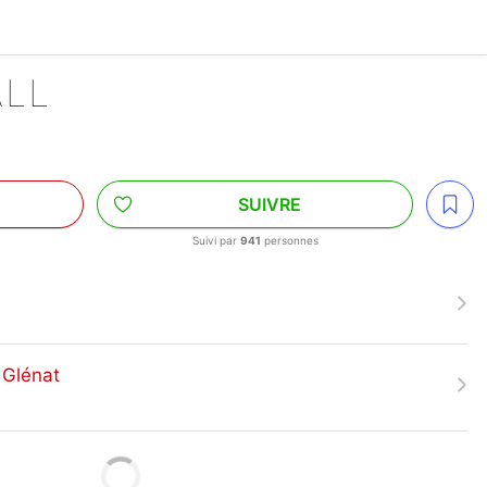
ALL
SUIVRE
Suivi par
941
personnes
 Glénat