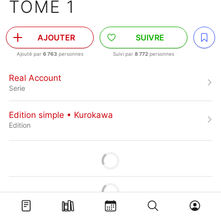
TOME 1
AJOUTER
SUIVRE
Ajouté par
6 763
personnes
Suivi par
8 772
personnes
Real Account
Serie
Edition simple • Kurokawa
Edition