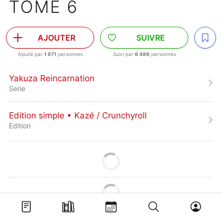
TOME 6
AJOUTER
SUIVRE
Ajouté par
1 971
personnes
Suivi par
6 486
personnes
Yakuza Reincarnation
Serie
Edition simple • Kazé / Crunchyroll
Edition