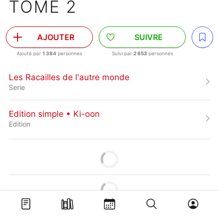
TOME 2
AJOUTER
SUIVRE
Ajouté par
1 384
personnes
Suivi par
2 653
personnes
Les Racailles de l'autre monde
Serie
Edition simple • Ki-oon
Edition