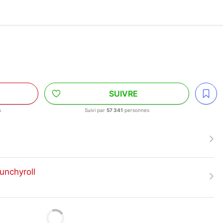
N
SUIVRE
s
Suivi par
57 341
personnes
unchyroll