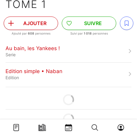
TOME 1
AJOUTER
SUIVRE
Ajouté par
608
personnes
Suivi par
1 018
personnes
Au bain, les Yankees !
Serie
Edition simple • Naban
Edition