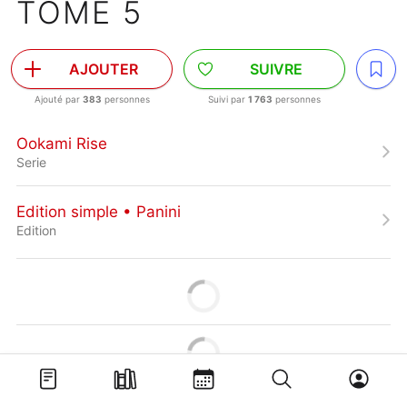
TOME 5
AJOUTER
SUIVRE
Ajouté par
383
personnes
Suivi par
1 763
personnes
Ookami Rise
Serie
Edition simple • Panini
Edition