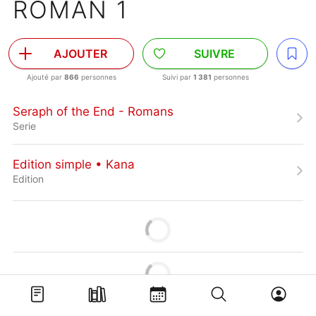
ROMAN 1
AJOUTER
SUIVRE
Ajouté par
866
personnes
Suivi par
1 381
personnes
Seraph of the End - Romans
Serie
Edition simple • Kana
Edition