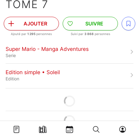
TOME 7
AJOUTER
SUIVRE
Ajouté par
1 295
personnes
Suivi par
3 868
personnes
Super Mario - Manga Adventures
Serie
Edition simple • Soleil
Edition