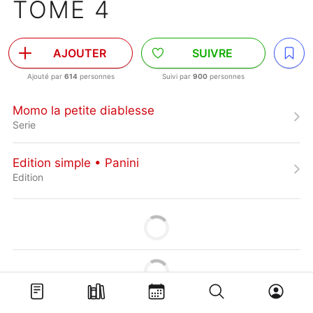
TOME 4
AJOUTER
SUIVRE
Ajouté par
614
personnes
Suivi par
900
personnes
Momo la petite diablesse
Serie
Edition simple • Panini
Edition